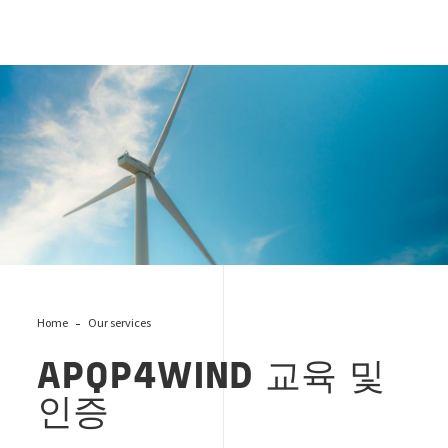
APQP4WIND
Home
Our services
APQP4WIND
교육 및
인증