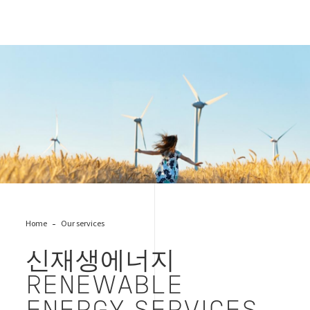
Renewable Cover
Home
Our services
신재생에너지
RENEWABLE