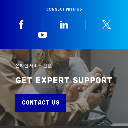
CONNECT WITH US
Facebook
Linkedin
Twitt
YouTube
한국뷰로베리타
온라인 서비스 신청
GET EXPERT SUPPORT
CONTACT US