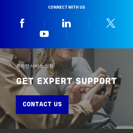
CONNECT WITH US
Facebook
Linkedin
Twitt
YouTube
한국뷰로베리타
온라인 서비스 신청
GET EXPERT SUPPORT
CONTACT US