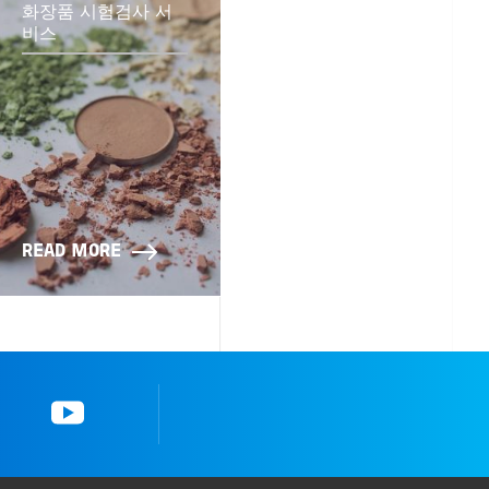
화장품 시험검사 서
비스
READ MORE
YouTube
한국뷰로베리타스 공