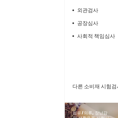
외관검사
공장심사
사회적 책임심사
다른 소비재 시험검
섬유/의류, 장난감