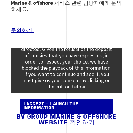
Marine & offshore 서비스 관련 담당자에게 문의
하세요.
문의하기
Viewing this information may result in
cookies being placed by the vendor of the
data platform to which you will be
directed. Given the refusal of the deposit
of cookies that you have expressed, in
order to respect your choice, we have
blocked the playback of this information.
If you want to continue and see it, you
must give us your consent by clicking on
the button below.
I ACCEPT - LAUNCH THE
INFORMATION
BV GROUP MARINE & OFFSHORE
WEBSITE 확인하기