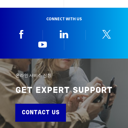
CONNECT WITH US
Facebook
Linkedin
Twitt
YouTube
한국뷰로베리타
온라인 서비스 신청
GET EXPERT SUPPORT
CONTACT US