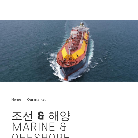
Marine & Offshore
Home
Our market
조선 & 해양
MARINE &