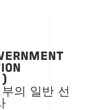
OVERNMENT
ION
E)
정부의
일반
선
사