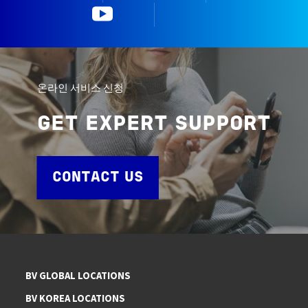
YouTube
한국뷰로베리타
온라인 서비스 신청
GET EXPERT SUPPORT
CONTACT US
BV GLOBAL LOCATIONS
BV KOREA LOCATIONS