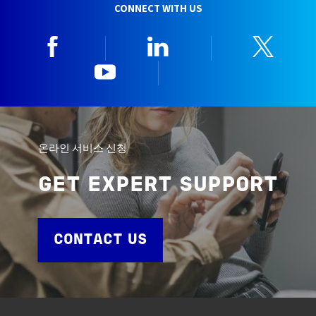
CONNECT WITH US
Facebook
Linkedin
Twitt
YouTube
한국뷰로베리타
온라인 서비스 신청
GET EXPERT SUPPORT
CONTACT US