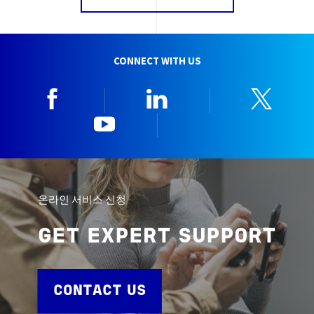
CONNECT WITH US
Facebook
Linkedin
Twitt
YouTube
한국뷰로베리타
온라인 서비스 신청
GET EXPERT SUPPORT
CONTACT US