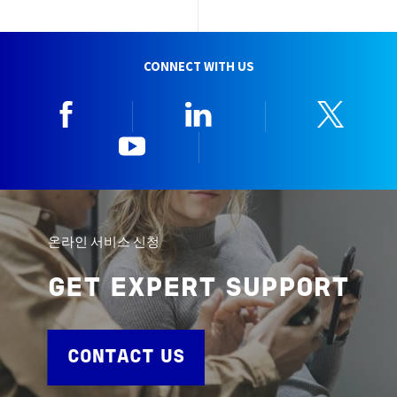
CONNECT WITH US
Facebook
Linkedin
Twitt
YouTube
한국뷰로베리타
온라인 서비스 신청
GET EXPERT SUPPORT
CONTACT US