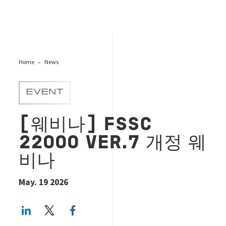
Home
News
EVENT
[웨비나] FSSC
22000 VER.7 개정 웨
비나
May. 19 2026
LinkedIn
Twitter
Facebook share