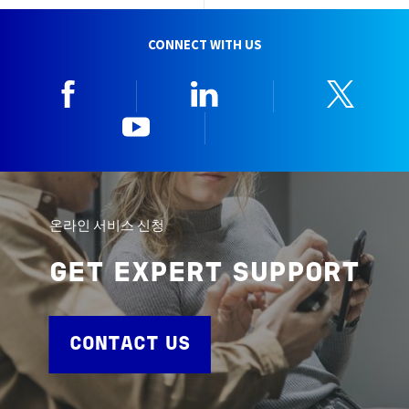
CONNECT WITH US
Facebook
Linkedin
Twitt
YouTube
한국뷰로베리타
온라인 서비스 신청
GET EXPERT SUPPORT
CONTACT US