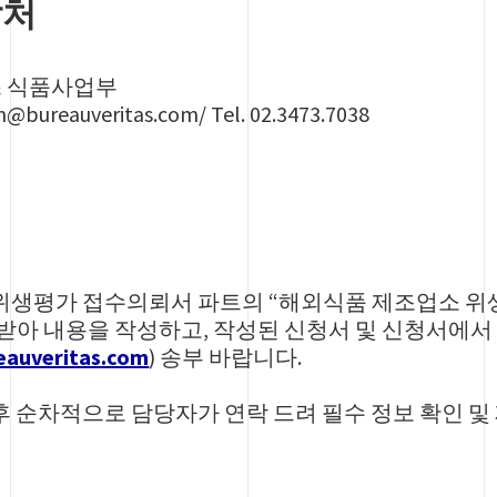
담처
스 식품사업부
bureauveritas.com/ Tel. 02.3473.7038
위생평가
접수의뢰서
파트의
“
해외식품
제조업소
위
받아
내용을
작성하고
,
작성된
신청서
및
신청서에서
auveritas.com
)
송부
바랍니다
.
 후 순차적으로 담당자가 연락 드려 필수 정보 확인 및