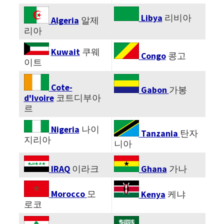
Libya
리비아
Algeria
알제
리아
Kuwait
쿠웨
Congo
콩고
이트
Cote-
Gabon
가봉
d'Ivoire
코트디부아
르
Nigeria
나이
Tanzania
탄자
지리아
니아
IRAQ
이라크
Ghana
가나
Morocco
모
Kenya
케냐
로코